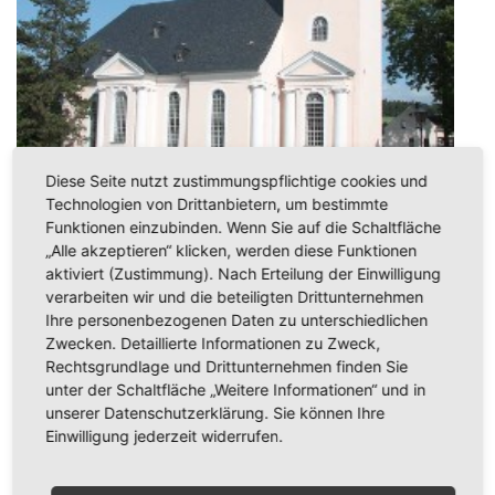
Diese Seite nutzt zustimmungspflichtige cookies und
Technologien von Drittanbietern, um bestimmte
Funktionen einzubinden. Wenn Sie auf die Schaltfläche
„Alle akzeptieren“ klicken, werden diese Funktionen
aktiviert (Zustimmung). Nach Erteilung der Einwilligung
verarbeiten wir und die beteiligten Drittunternehmen
Ihre personenbezogenen Daten zu unterschiedlichen
Zwecken. Detaillierte Informationen zu Zweck,
Rechtsgrundlage und Drittunternehmen finden Sie
unter der Schaltfläche „Weitere Informationen“ und in
Thomas Lißke
unserer Datenschutzerklärung. Sie können Ihre
Pfarrer / Stellvertretender Superintendent
Einwilligung jederzeit widerrufen.
Ev.-Luth. Kirchgemeinde Zur Ehre Gottes
Bernsbach SK von: KG Lauter