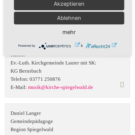
Akzeptieren
Telefon:
03774 62182
Fax:
03774 760991
Ablehnen
E-Mail:
Thomas.Lisske@evlks.de
mehr
Alexander Tröltzsch
Powered by
&
Kantor
Ev.-Luth. Kirchgemeinde Lauter mit SK:
KG Bernsbach
Telefon:
03771 250876
E-Mail:
musik@kirche-spiegelwald.de
Daniel Langer
Gemeindepädagoge
Region Spiegelwald