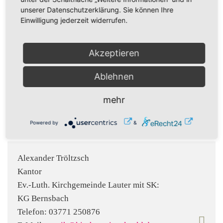
unserer Datenschutzerklärung. Sie können Ihre
Einwilligung jederzeit widerrufen.
Thomas Lißke
Pfarrer / Stellvertretender Superintendent
Akzeptieren
Ev.-Luth. Kirchgemeinde Zur Ehre Gottes
Bernsbach SK von: KG Lauter
Ablehnen
Telefon:
03774 62182
mehr
Fax:
03774 760991
E-Mail:
Thomas.Lisske@evlks.de
Powered by
&
Alexander Tröltzsch
Kantor
Ev.-Luth. Kirchgemeinde Lauter mit SK:
KG Bernsbach
Telefon:
03771 250876